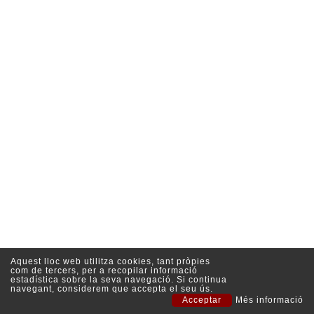
Aquest lloc web utilitza cookies, tant pròpies
com de tercers, per a recopilar informació
estadística sobre la seva navegació. Si continua
navegant, considerem que accepta el seu ús.
Acceptar
Més informació