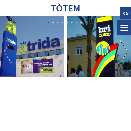
TÒTEM
•
•
•
•
•
•
•
•